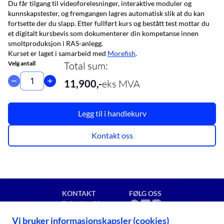
Du får tilgang til videoforelesninger, interaktive moduler og
kunnskapstester, og fremgangen lagres automatisk slik at du kan
fortsette der du slapp. Etter fullført kurs og bestått test mottar du
et digitalt kursbevis som dokumenterer din kompetanse innen
smoltproduksjon i RAS-anlegg.
Kurset er laget i samarbeid med
Morefish
.
Velg antall
Total sum
:
11,900
,-
eks MVA
Legg til i handlekurv
Kontakt oss
KONTAKT
FØLG OSS
Toftveien 80
8909 Brønnøysund
Vi bruker informasjonskapsler (cookies)
post@campusbla.no