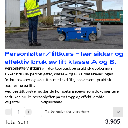
Personløfter/liftkurs – lær sikker og
effektiv bruk av lift klasse A og B.
Personløfter/liftkurs
gir deg teoretisk og praktisk opplæring i
sikker bruk av personløfter, klasse A og B. Kurset krever ingen
forkunnskaper og avsluttes med skriftlig prøve samt praktisk
opplæring på lift.
Ved bestått prøve mottar du kompetansebevis som dokumenterer
at du kan bruke personløfter på en trygg og effektiv måte.
Velg antall
Velg kursdato
Total sum
:
3,905
,-