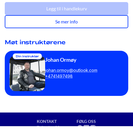
Legg til i handlekurv
Se mer info
Møt instruktørene
Din instruktør
Johan Ormøy
johan.ormoy@outlook.com
+4741497498
KONTAKT
FØLG OSS
Toftveien 80