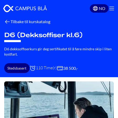
NO
Tilbake til kurskatalog
D6 (Dekksoffiser kl.6)
D6 dekksoffiserkurs gir deg sertifikatet til å føre mindre skip i liten
kystfart.
110 Time(r)
38 500
,-
Stedsbasert