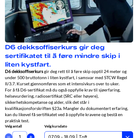
D6 dekksoffiserkurs gir deg
sertifikatet til å føre mindre skip i
liten kystfart.
D6 dekksoffiserkurs
gir deg rett til å føre skip opptil 24 meter og
under 500 bruttotonn i liten kystfart, i samsvar med STCW Regel
II/3.7. Kurset gjennomføres som et intensivkurs over to uker.
For å få D6-sertifikat må du også oppfylle krav til sjøerfaring,
helsevurdering, radiosertifikat (SRC eller høyere),
sikkerhetskompetanse og alder, slik det står i
kvalifikasjonsforskriften §23a. Mangler du dokumentert erfaring,
kan du likevel få sertifikatet ved å oppfylle kravene og bestå en
praktisk test.
Velg antall
Velg kursdato