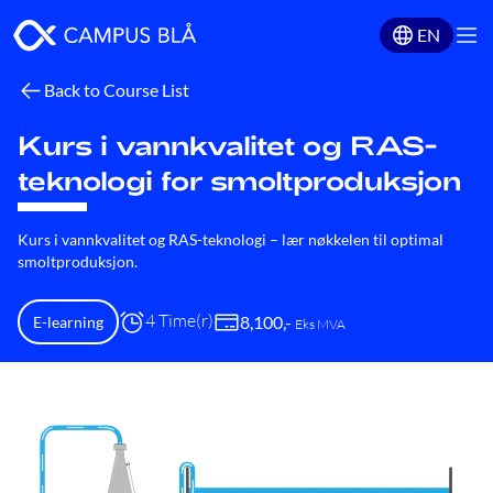
EN
Back to Course List
Kurs i vannkvalitet og RAS-
teknologi for smoltproduksjon
Kurs i vannkvalitet og RAS-teknologi – lær nøkkelen til optimal
smoltproduksjon.
4 Time(r)
8,100
,-
E-learning
Eks MVA