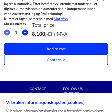
lagres automatisk. Etter bestått avsluttende test mottar du et
digitalt kursbevis som dokumenterer din kompetanse innen
vannkvalitetsstyring og RAS-teknologi.
Kurset er laget i samarbeid med
Morefish
.
Choose quantity
Total price
:
8,100
,-
Eks MVA
Add to cart
Contact us
CONTACT
FOLLOW US
Toftveien 80
8909 Brønnøysund
Vi bruker informasjonskapsler (cookies)
post@campusbla.no
+47 91 92 11 02
Vi bruker informasjonskapsler for å forbedre opplevelsen