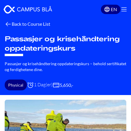
EN
Back to Course List
Passasjer og krisehåndtering
oppdateringskurs
Passasjer og krisehåndtering oppdateringskurs – behold sertifikatet
og ferdighetene dine.
1 Dag(er)
5,650
,-
Physical