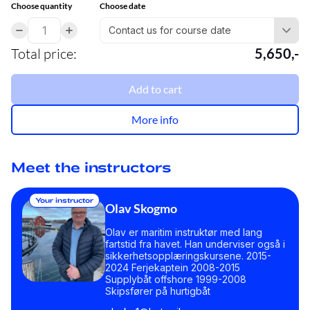
Choose quantity
Choose date
Total price
:
5,650
,-
Add to cart
More info
Meet the instructors
Your instructor
Olav Skogmo
Olav er maritim instruktør med lang
fartstid fra havet. Han underviser også i
sikkerhetsopplæringskursene. 2015-
2024 Ferjekaptein 2008-2015
Supplybåt offshore 1999-2008
Skipsfører på hurtigbåt