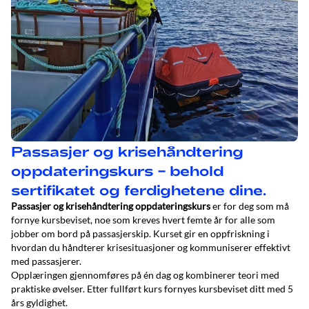
Passasjer og krisehåndtering
oppdateringskurs – behold
sertifikatet og ferdighetene dine.
Passasjer og krisehåndtering oppdateringskurs
er for deg som må
fornye kursbeviset, noe som kreves hvert femte år for alle som
jobber om bord på passasjerskip. Kurset gir en oppfriskning i
hvordan du håndterer krisesituasjoner og kommuniserer effektivt
med passasjerer.
Opplæringen gjennomføres på én dag og kombinerer teori med
praktiske øvelser. Etter fullført kurs fornyes kursbeviset ditt med 5
års gyldighet.