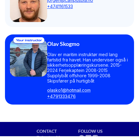
jorgen@campusbla.no
+4741161533
Your instructor
Olav Skogmo
Olav er maritim instruktør med lang
fartstid fra havet. Han underviser også i
sikkerhetsopplæringskursene. 2015-
2024 Ferjekaptein 2008-2015
Supplybåt offshore 1999-2008
Skipsfører på hurtigbåt
olasko1@hotmail.com
+4791333476
CONTACT
FOLLOW US
Toftveien 80