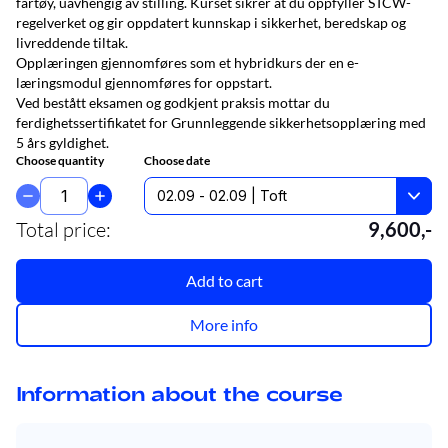
fartøy, uavhengig av stilling. Kurset sikrer at du oppfyller STCW-
regelverket og gir oppdatert kunnskap i sikkerhet, beredskap og
livreddende tiltak.
Opplæringen gjennomføres som et hybridkurs der en e-
læringsmodul gjennomføres for oppstart.
Ved bestått eksamen og godkjent praksis mottar du
ferdighetssertifikatet for Grunnleggende sikkerhetsopplæring med
5 års gyldighet.
Choose quantity
Choose date
Total price
:
9,600
,-
Add to cart
More info
Information about the course