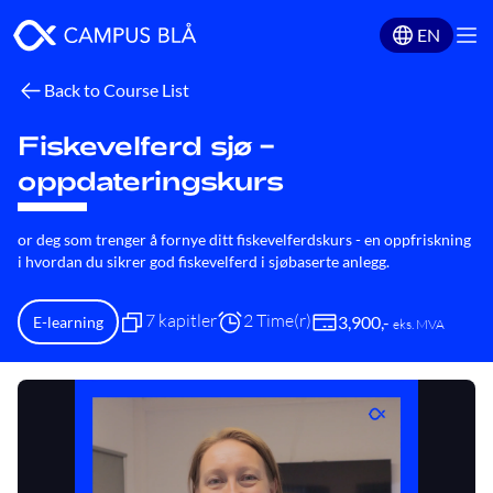
EN
Back to Course List
Fiskevelferd sjø –
oppdateringskurs
or deg som trenger å fornye ditt fiskevelferdskurs - en oppfriskning
i hvordan du sikrer god fiskevelferd i sjøbaserte anlegg.
7 kapitler
2 Time(r)
3,900
,-
E-learning
eks. MVA