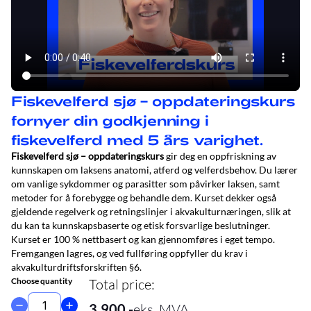
Fiskevelferd sjø – oppdateringskurs
fornyer din godkjenning i
fiskevelferd med 5 års varighet.
Fiskevelferd sjø – oppdateringskurs
gir deg en oppfriskning av
kunnskapen om laksens anatomi, atferd og velferdsbehov. Du lærer
om vanlige sykdommer og parasitter som påvirker laksen, samt
metoder for å forebygge og behandle dem. Kurset dekker også
gjeldende regelverk og retningslinjer i akvakulturnæringen, slik at
du kan ta kunnskapsbaserte og etisk forsvarlige beslutninger.
Kurset er 100 % nettbasert og kan gjennomføres i eget tempo.
Fremgangen lagres, og ved fullføring oppfyller du krav i
akvakulturdriftsforskriften §6.
Choose quantity
Total price
:
3,900
,-
eks. MVA