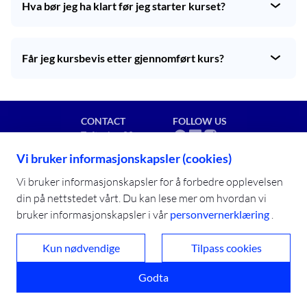
Hva bør jeg ha klart før jeg starter kurset?
består av tekst, bilder, video, animasjoner og interaktive 
oppgaver som gir deg en engasjerende 
Kurset kan gjennomføres på datamaskin, nettbrett eller 
læringsopplevelse. Ved slutten av kurset tar du en 
mobil. Sørg for å ha god tid og et rolig sted å jobbe, slik 
avsluttende test.
Får jeg kursbevis etter gjennomført kurs?
at du får mest mulig ut av læringen.
Når sluttesten er bestått, vil du få et kursbevis på at du 
har fullført kurset. Kurset er i tråd med 
akvakulturdriftsforskriften §6.
CONTACT
FOLLOW US
Toftveien 80
8909 Brønnøysund
Vi bruker informasjonskapsler (cookies)
post@campusbla.no
+47 91 92 11 02
Vi bruker informasjonskapsler for å forbedre opplevelsen
din på nettstedet vårt. Du kan lese mer om hvordan vi
bruker informasjonskapsler i vår
personvernerklæring
.
Vi er inspirert av havet og drives av
Kun nødvendige
Tilpass cookies
kunnskap og utvikling
Godta
Cookies
© 2025 Campus BLÅ