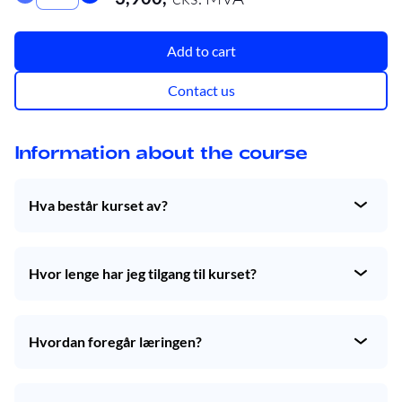
Add to cart
Contact us
Information about the course
Hva består kurset av?
Kurset er delt opp i syv kapitler, som dekker følgende tema:
Introduksjon til fiskevelferd og akvakultur
Hvor lenge har jeg tilgang til kurset?
Grunnleggende biologi og laksens behov
Akvakulturdriftsforskriften og relatert regelverk
Du har tilgang til du har bestått den avsluttende prøven.
Sykdommer og parasitter
Hvordan foregår læringen?
Stress og smerte hos fisk
Implementering av god praksis og forbedringsstrategi
Hvert kapittel består av flere leksjoner, som gir deg 
detaljert informasjon og kunnskap om hvert tema. Kursene 